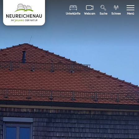
Unterkünfte
Webcam
Suche
Schnee
Menü
Sommer
Winter
Freizeit
Familien
Bürgerinfo