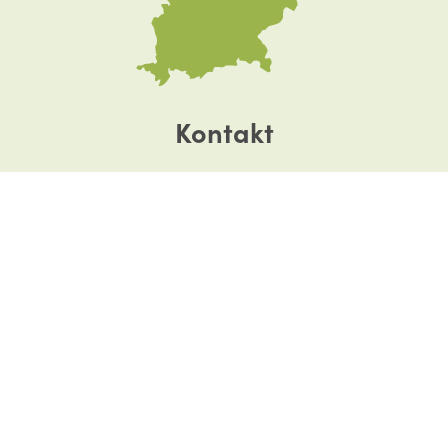
Kontakt
Dreisesselstraße 8
94089 Neureichenau
Tel. +49 8583 9601-0
info@neureichenau.de
Touristinformation:
Tel. +49 8583 9601-20
Prospekte
Impressum
Datenschutz­
Barrierefreiheitserklärung