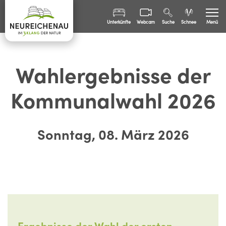
Unterkünfte
Webcam
Suche
Schnee
Menü
Sommer
Wahlergebnisse der
Winter
Freizeit
Kommunalwahl 2026
Familien
Sonntag, 08. März 2026
Bürgerinfo