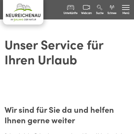
Unterkünfte
Webcam
Suche
Schnee
Menü
Sommer
Unser Service für
Winter
Freizeit
Ihren Urlaub
Familien
Bürgerinfo
Wir sind für Sie da und helfen
Ihnen gerne weiter