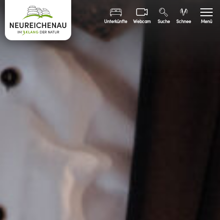
Unterkünfte
Webcam
Suche
Schnee
Menü
Sommer
Winter
Freizeit
Familien
Bürgerinfo