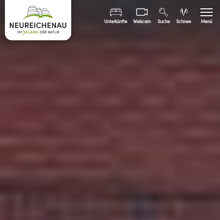
Unterkünfte
Webcam
Suche
Schnee
Menü
Sommer
Winter
Freizeit
Familien
Bürgerinfo