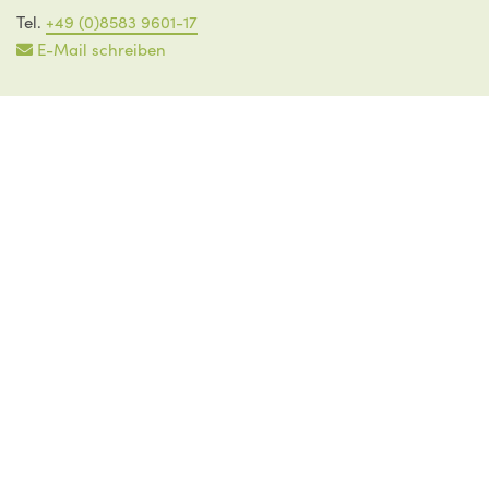
Tel.
+49 (0)8583 9601-17
E-Mail schreiben
Martina Kern
Zimmer 12 | 1. OG
Tel.
+49 (0)8583 9601-19
E-Mail schreiben
Kasse/Steueramt
Christian Hutterer
Zimmer 14 / 1. OG
Tel.
+49 8583 9601 - 24
E-Mail schreiben