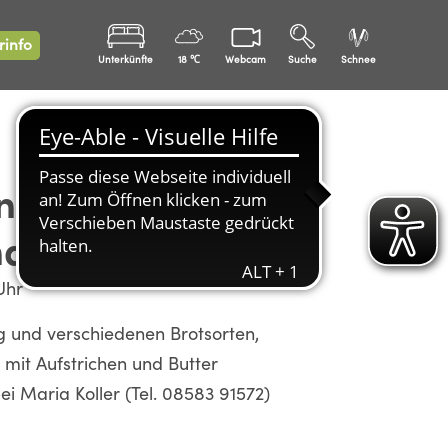
rinfo
Unterkünfte
18 ℃
Webcam
Suche
Schnee
en mit dem OGV
nau
Uhr
g und verschiedenen Brotsorten,
mit Aufstrichen und Butter
i Maria Koller (Tel. 08583 91572)