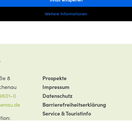
Inhalt entsperren
Weitere Informationen
t
aße 8
Prospekte
chenau
Impressum
 9601-0
Datenschutz­
henau.de
Barrierefreiheitserklärung
Service & Touristinfo
tion:
Unterkünfte
 9601-20